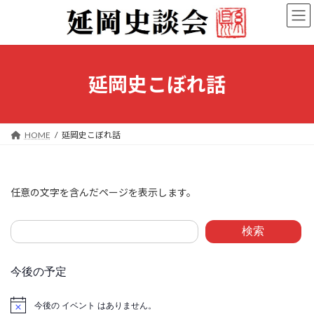
コ
ナ
ン
ビ
テ
ゲ
ン
ー
ツ
シ
へ
ョ
延岡史こぼれ話
ス
ン
キ
に
ッ
移
プ
動
HOME
延岡史こぼれ話
任意の文字を含んだページを表示します。
検索
今後の予定
今後の イベント はありません。